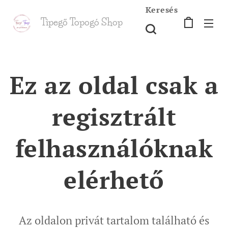
Keresés
Tipegő T
opogó Shop
shop
Ez az oldal csak a
regisztrált
felhasználóknak
elérhető
Az oldalon privát tartalom található és