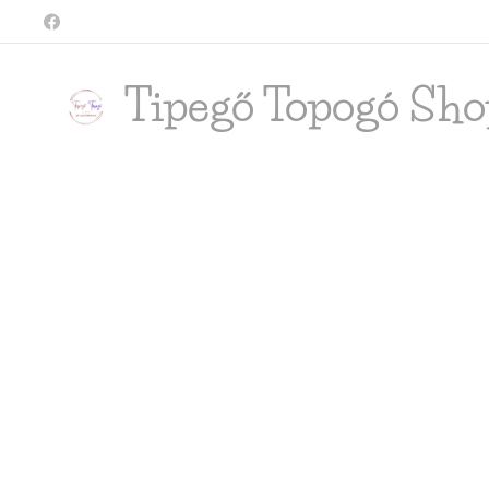
Tipegő T
opogó Sho
shop