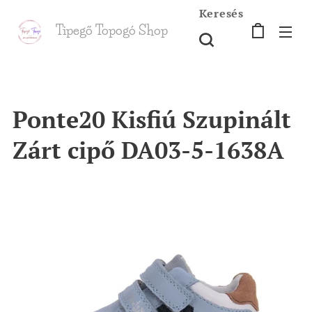
Keresés
Tipegő T
opogó Shop
shop
Ponte20 Kisfiú Szupinált
Zárt cipő DA03-5-1638A