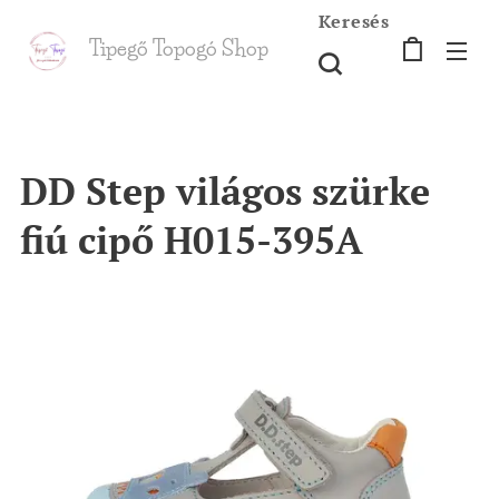
Keresés
Tipegő T
opogó Shop
shop
DD Step világos szürke
fiú cipő H015-395A