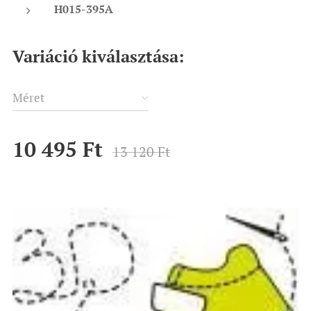
H015-395A
Variáció kiválasztása:
Méret
10 495
Ft
13 120
Ft