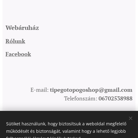
Webáruház
Rólunk
Facebook
E-mail:
tipegotopogoshop@gmail.com
Telefonszám:
06702538988
Sütiket használunk, hogy biztosítsuk a weboldal megfelelő
Sütik
működését és biztonságát, valamint hogy a lehető legjobb