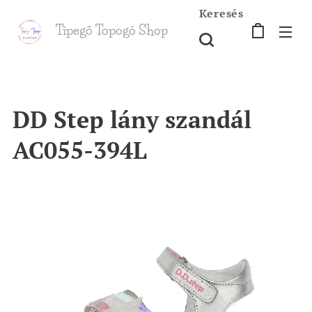
Keresés
Tipegő T
opogó Shop
shop
DD Step lány szandál
AC055-394L