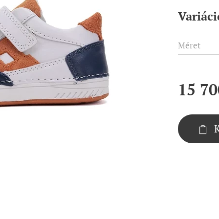
Variáci
Méret
15 70