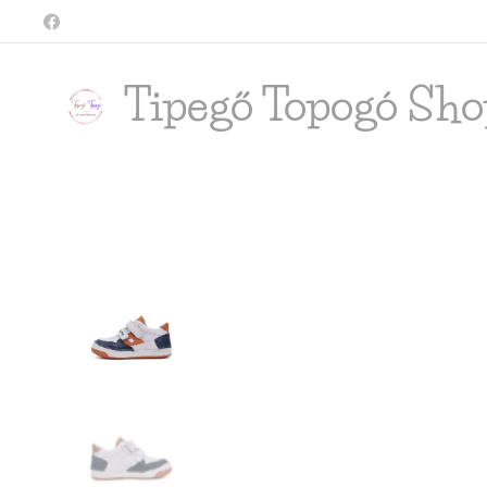
Tipegő T
opogó Sho
shop