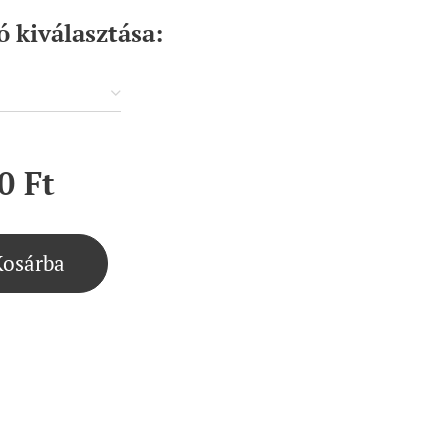
ó kiválasztása:
0
Ft
Kosárba