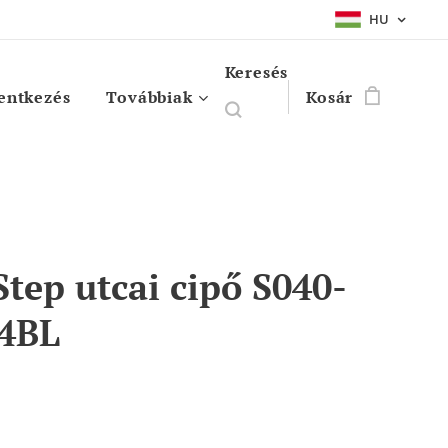
HU
Keresés
entkezés
Továbbiak
Kosár
Step utcai cipő S040-
4BL