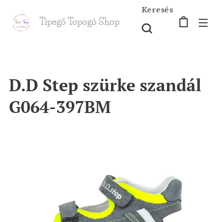
Keresés
Tipegő T
opogó Shop
shop
D.D Step szürke szandál
G064-397BM