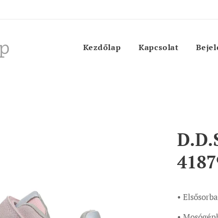
p
Kezdőlap
Kapcsolat
Bejel
D.D.
418
• Elsősorba
• Mosógépb