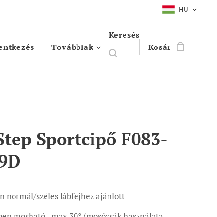
HU
Keresés
entkezés
Továbbiak
Kosár
Step Sportcipő F083-
79D
n normál/széles lábfejhez ajánlott
en mosható - max 30° (mosózsák használata