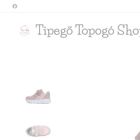
Tipegő T
opogó Sho
shop