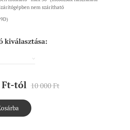
 Szárítógépben nem szárítható
79D)
ó kiválasztása:
Ft
-tól
10 000
Ft
Kosárba