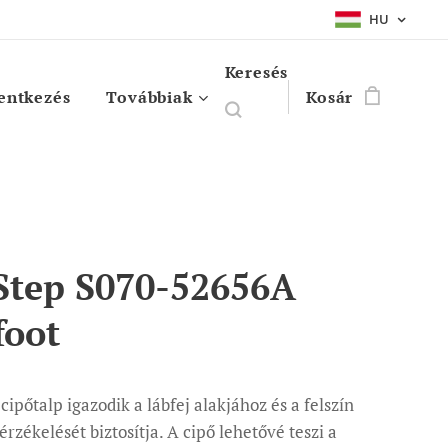
HU
Keresés
entkezés
Továbbiak
Kosár
Step S070-52656A
foot
cipőtalp igazodik a lábfej alakjához és a felszín
rzékelését biztosítja. A cipő lehetővé teszi a