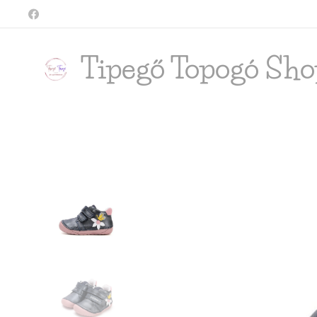
Tipegő T
opogó Sho
shop