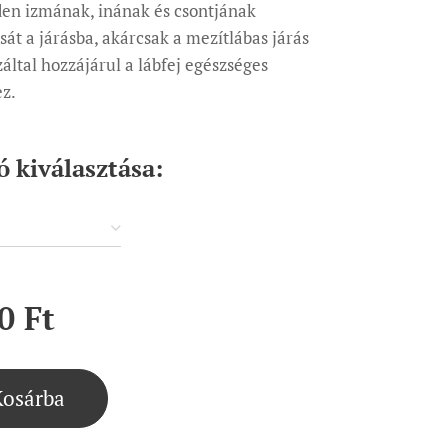
den izmának, inának és csontjának
át a járásba, akárcsak a mezítlábas járás
záltal hozzájárul a lábfej egészséges
ez.
ó kiválasztása:
0
Ft
Kosárba