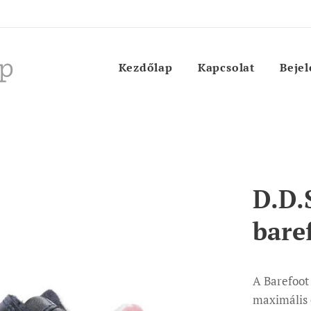
p
Kezdőlap
Kapcsolat
Bejel
D.D.
bare
A Barefoot 
maximális é