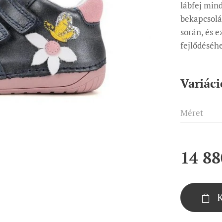
lábfej min
bekapcsolás
során, és e
fejlődéséh
Variáci
Méret
14 88