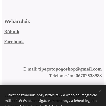
Webáruház
Rólunk
Facebook
E-mail:
tipegotopogoshop@gmail.com
Telefonszám:
06702538988
Sütiket használunk, hogy biztosítsuk a weboldal megfelelő
Sütik
működését és biztonságát, valamint hogy a lehető legjobb