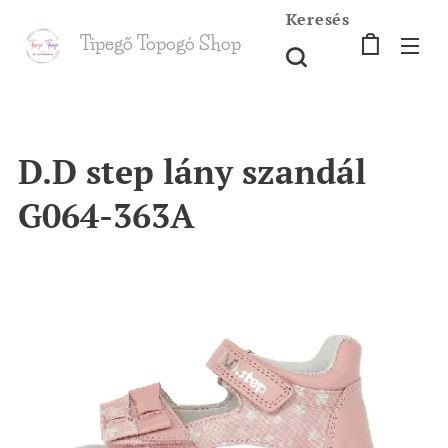
Keresés
Tipegő T
opogó Shop
shop
D.D step lány szandál
G064-363A