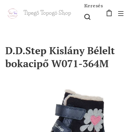
Keresés
Tipegő T
opogó Shop
shop
D.D.Step Kislány Bélelt
bokacipő W071-364M