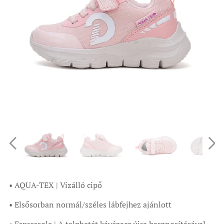
• AQUA-TEX | Vízálló cipő
• Elsősorban normál/széles lábfejhez ajánlott