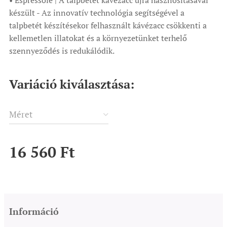
• Espressole | A talpbetét kávézacc újra hasznosításával
készült - Az innovatív technológia segítségével a
talpbetét készítésekor felhasznált kávézacc csökkenti a
kellemetlen illatokat és a környezetünket terhelő
szennyeződés is redukálódik.
Variáció kiválasztása:
Méret
16 560
Ft
Információ