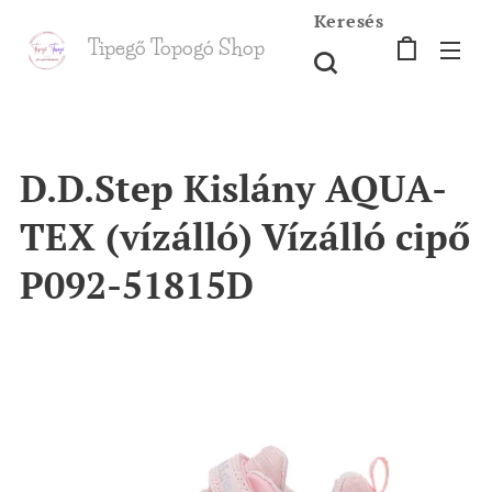
Keresés
Tipegő T
opogó Shop
shop
D.D.Step Kislány AQUA-
TEX (vízálló) Vízálló cipő
P092-51815D