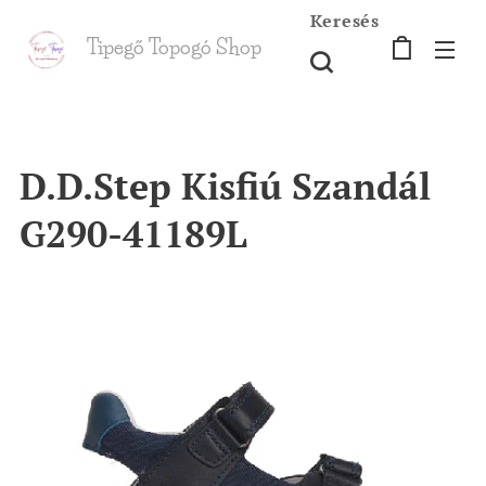
Keresés
Tipegő T
opogó Shop
shop
D.D.Step Kisfiú Szandál
G290-41189L