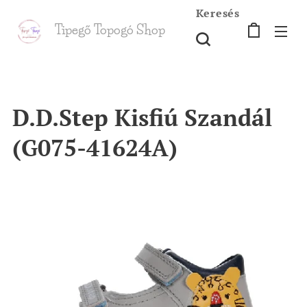
Keresés
Tipegő T
opogó Shop
shop
D.D.Step Kisfiú Szandál
(G075-41624A)