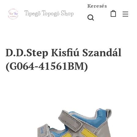
Keresés
Tipegő T
opogó Shop
shop
D.D.Step Kisfiú Szandál
(G064-41561BM)