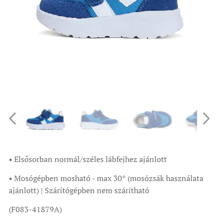
• Elsősorban normál/széles lábfejhez ajánlott
• Mosógépben mosható - max 30° (mosózsák használata
ajánlott) | Szárítógépben nem szárítható
(F083-41879A)