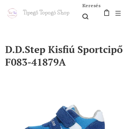
Keresés
Tipegő T
opogó Shop
shop
D.D.Step Kisfiú Sportcipő
F083-41879A