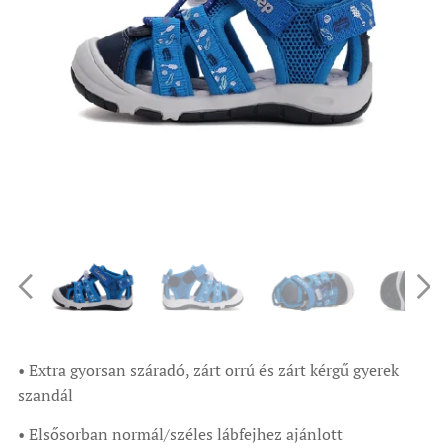
• Extra gyorsan száradó, zárt orrú és zárt kérgű gyerek
szandál
• Elsősorban normál/széles lábfejhez ajánlott