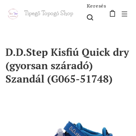
Keresés
Tipegő T
opogó Shop
shop
D.D.Step Kisfiú Quick dry
(gyorsan száradó)
Szandál (G065-51748)