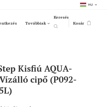
HU
Keresés
entkezés
Továbbiak
Kosár
Step Kisfiú AQUA-
Vízálló cipő (P092-
5L)