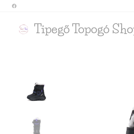
Tipegő T
opogó Sho
shop