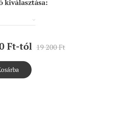
ó kiválasztása:
0
Ft
-tól
19 200
Ft
Kosárba