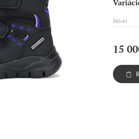
Variáci
Méret
15 00