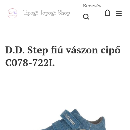
Keresés
Tipegő T
opogó Shop
shop
D.D. Step fiú vászon cipő
C078-722L