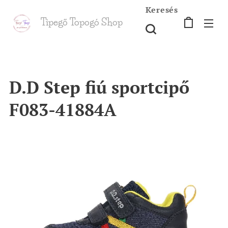
Keresés
Tipegő T
opogó Shop
shop
D.D Step fiú sportcipő
F083-41884A