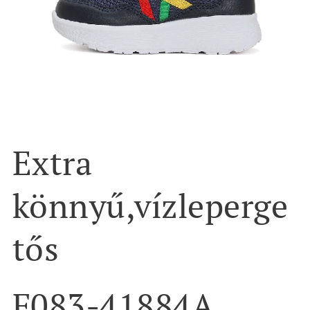
Extra
könnyű,vízleperge
tős
F083-41884A