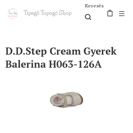
Keresés
Tipegő T
opogó Shop
shop
D.D.Step Cream Gyerek
Balerina H063-126A