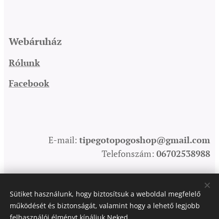
Webáruház
Rólunk
Facebook
E-mail:
tipegotopogoshop@gmail.com
Telefonszám:
06702538988
Sütiket használunk, hogy biztosítsuk a weboldal megfelelő
Sütik
működését és biztonságát, valamint hogy a lehető legjobb
felhasználói élményt kínáljuk Neked.