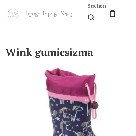
Suchen
Tipegő T
opogó Shop
shop
Wink gumicsizma