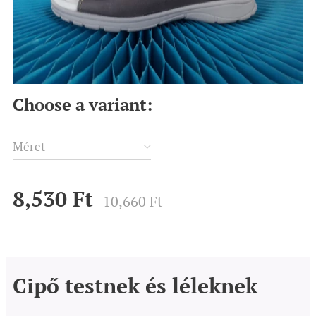
Choose a variant:
Méret
8,530
Ft
10,660
Ft
Cipő testnek és léleknek