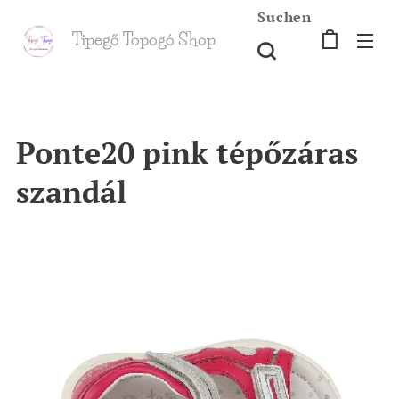
Suchen
Tipegő T
opogó Shop
shop
Ponte20 pink tépőzáras
szandál