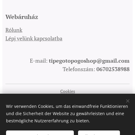
Webáruház
Rólunk
Lépj velünk kapcsolatba
E-mail:
tipegotopogoshop@gmail.com
Telefonszám:
06702538988
Cookies
Sprachen
Wir verwenden Cookies, um das einwandfreie Funktionieren
Magyar
English
Deutsch
und die Sicherheit der Website zu gewährleisten und eine
bestmögliche Nutzererfahrung zu bieten.