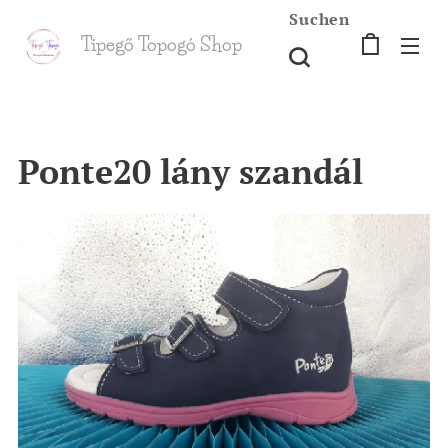
Suchen
Tipegő T
opogó Shop
shop
Ponte20 lány szandál