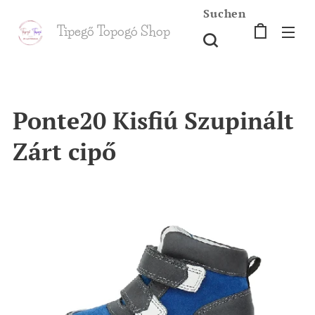
Suchen
Tipegő T
opogó Shop
shop
Ponte20 Kisfiú Szupinált
Zárt cipő