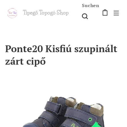
Suchen
Tipegő T
opogó Shop
shop
Ponte20 Kisfiú szupinált
zárt cipő