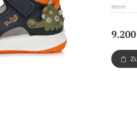
Méret
9.200
Z