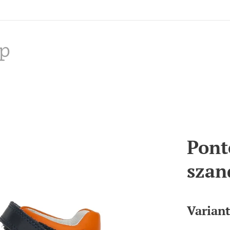
p
Pont
szan
Varian