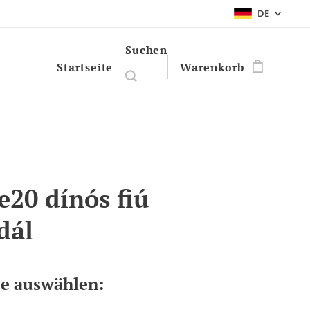
DE
Suchen
Startseite
Warenkorb
e20 dínós fiú
dál
te auswählen: