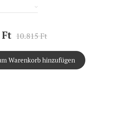
Ft
10.815
Ft
um Warenkorb hinzufügen