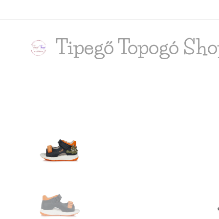
Tipegő T
opogó Sho
shop