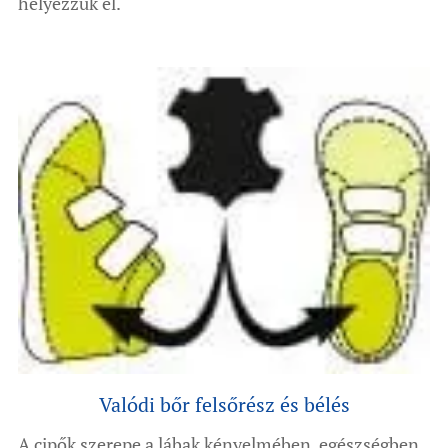
helyezzük el.
Valódi bőr felsőrész és bélés
A cipők szerepe a lábak kényelmében, egészségben