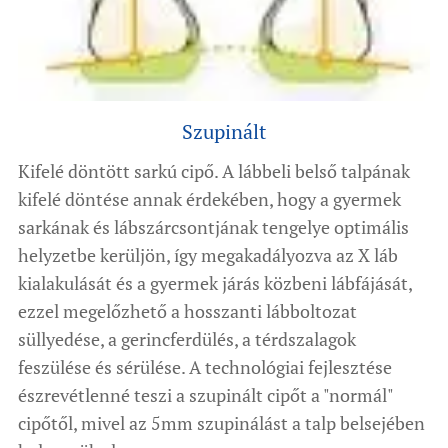
Szupinált
Kifelé döntött sarkú cipő. A lábbeli belső talpának
kifelé döntése annak érdekében, hogy a gyermek
sarkának és lábszárcsontjának tengelye optimális
helyzetbe kerüljön, így megakadályozva az X láb
kialakulását és a gyermek járás közbeni lábfájását,
ezzel megelőzhető a hosszanti lábboltozat
süllyedése, a gerincferdülés, a térdszalagok
feszülése és sérülése. A technológiai fejlesztése
észrevétlenné teszi a szupinált cipőt a "normál"
cipőtől, mivel az 5mm szupinálást a talp belsejében