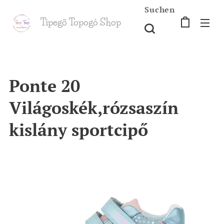
Suchen
Tipegő T
opogó Shop
shop
Ponte 20
Világoskék,rózsaszín
kislány sportcipő