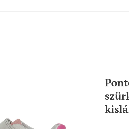
Pont
szür
kislá