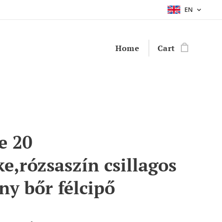
EN
Home
Cart
e 20
ke,rózsaszín csillagos
ny bőr félcipő