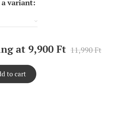
a variant:
ing at
9,900
Ft
11,990
Ft
d to cart