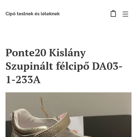
Cipő testnek és léleknek
Ponte20 Kislány
Szupinált félcipő DA03-
1-233A