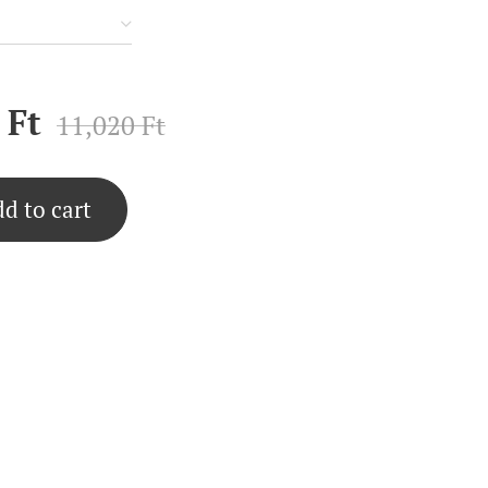
Ft
11,020
Ft
d to cart