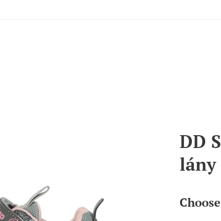
DD S
lány
Choose 