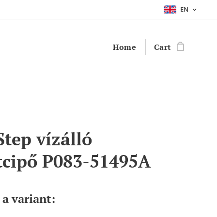
EN
Home
Cart
Step vízálló
tcipő P083-51495A
a variant: