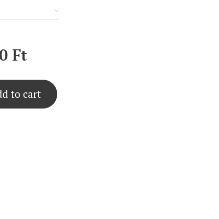
0
Ft
d to cart