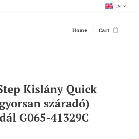
EN
Home
Cart
Step Kislány Quick
(gyorsan száradó)
dál G065-41329C