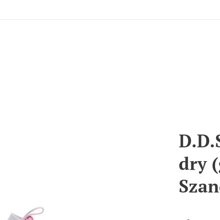
D.D.
dry 
Szan