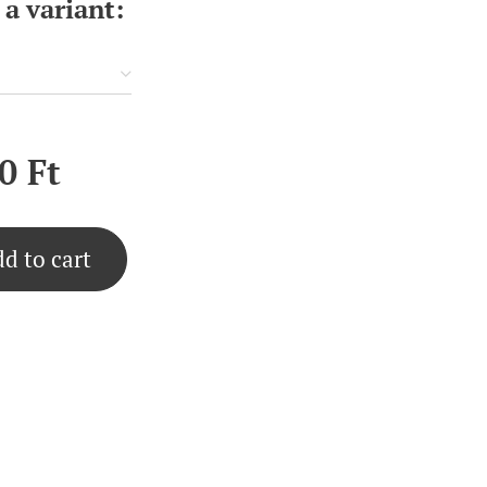
a variant:
0
Ft
d to cart