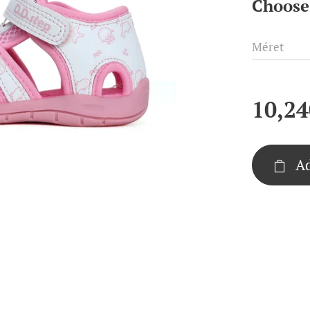
Choose 
Méret
10,24
Ad