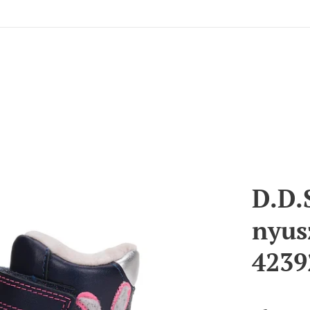
D.D.
nyus
4239