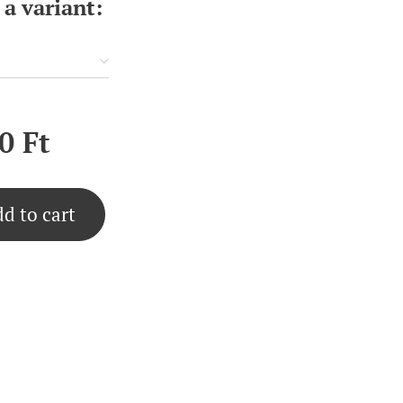
a variant:
0
Ft
d to cart