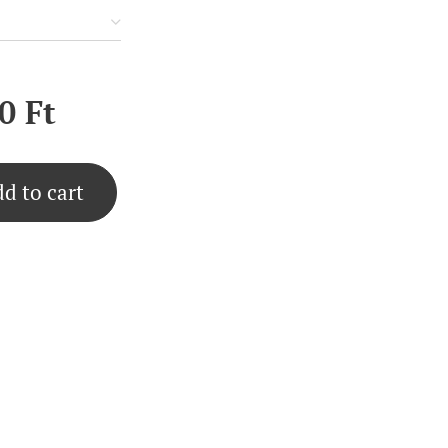
0
Ft
d to cart