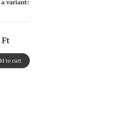
a variant:
Ft
d to cart