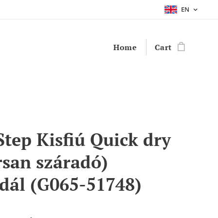
EN
Home
Cart
Step Kisfiú Quick dry
rsan száradó)
dál (G065-51748)