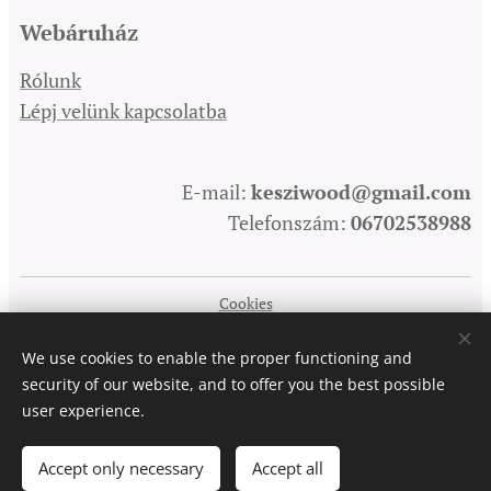
Webáruház
Rólunk
Lépj velünk kapcsolatba
E-mail:
kesziwood@gmail.com
Telefonszám:
06702538988
Cookies
Languages
We use cookies to enable the proper functioning and
Magyar
English
Deutsch
security of our website, and to offer you the best possible
user experience.
Add to cart
Accept only necessary
Accept all