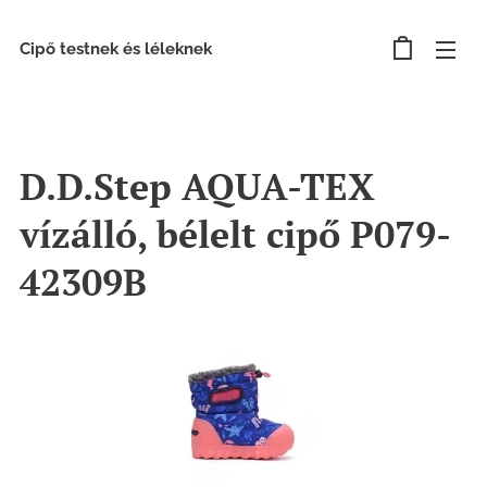
Cipő testnek és léleknek
D.D.Step AQUA-TEX
vízálló, bélelt cipő P079-
42309B