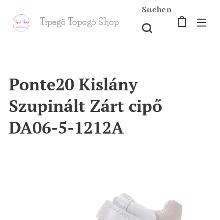
Suchen
Tipegő T
opogó Shop
shop
Ponte20 Kislány
Szupinált Zárt cipő
DA06-5-1212A