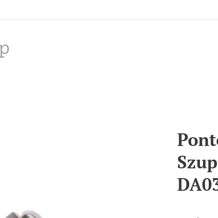
p
Pont
Szup
DA03