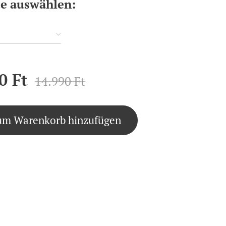
te auswählen:
0
Ft
14.990
Ft
um Warenkorb hinzufügen