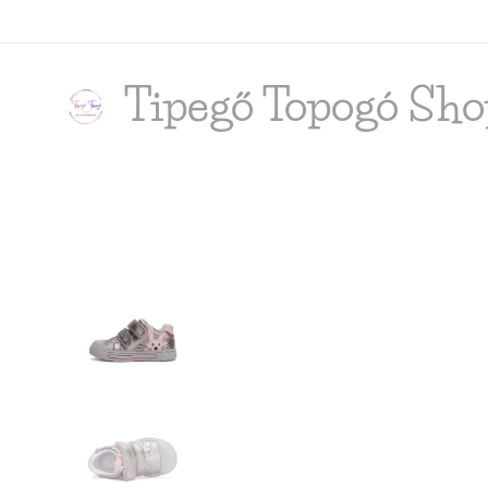
Tipegő T
opogó Sho
shop