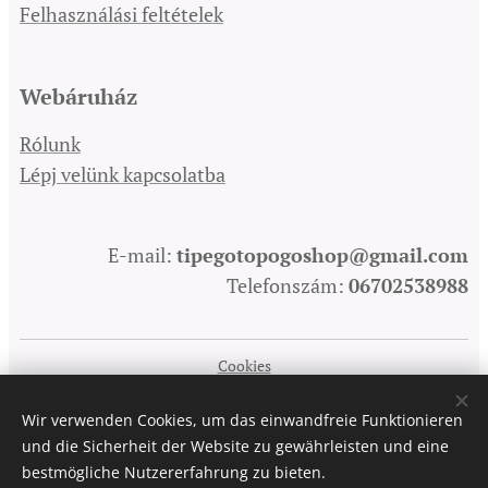
Felhasználási feltételek
Webáruház
Rólunk
Lépj velünk kapcsolatba
E-mail:
tipegotopogoshop@gmail.com
Telefonszám:
06702538988
Cookies
Sprachen
Wir verwenden Cookies, um das einwandfreie Funktionieren
Magyar
English
Deutsch
und die Sicherheit der Website zu gewährleisten und eine
bestmögliche Nutzererfahrung zu bieten.