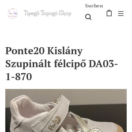
Suchen
Tipegő T
opogó Shop
shop
Ponte20 Kislány
Szupinált félcipő DA03-
1-870