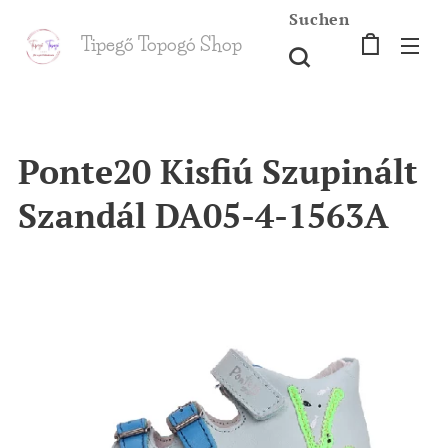
Suchen
Tipegő T
opogó Shop
shop
Ponte20 Kisfiú Szupinált
Szandál DA05-4-1563A