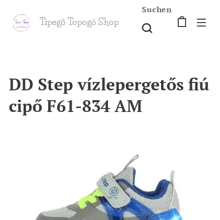
Suchen
Tipegő T
opogó Shop
shop
DD Step vízlepergetős fiú
cipő F61-834 AM