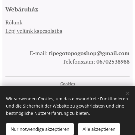
Webáruház
Rólunk
Lépj velünk kapcsolatba
E-mail:
tipegotopogoshop@gmail.com
Telefonszám:
06702538988
Cookies
Sprachen
Wir verwenden Cookies, um das einwandfreie Funktionieren
Magyar
English
Deutsch
und die Sicherheit der Website zu gewährleisten und eine
bestmögliche Nutzererfahrung zu bieten.
Zum Warenkorb hinzufügen
Nur notwendige akzeptieren
Alle akzeptieren