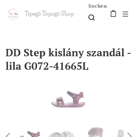
Suchen
Tipegő T
opogó Shop
shop
DD Step kislány szandál -
lila G072-41665L