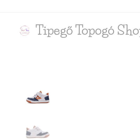
Tipegő T
opogó Sho
shop