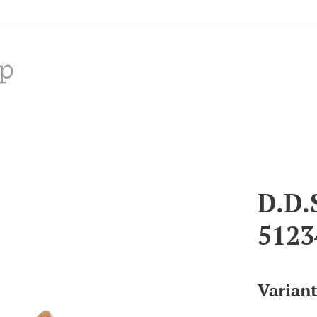
p
D.D.
5123
Varian