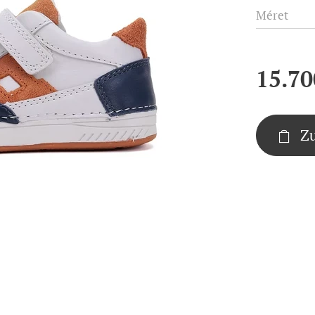
Méret
15.70
Z