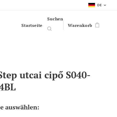
DE
Suchen
Startseite
Warenkorb
Step utcai cipő S040-
4BL
te auswählen: