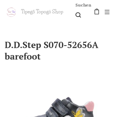
Suchen
Tipegő T
opogó Shop
shop
D.D.Step S070-52656A
barefoot