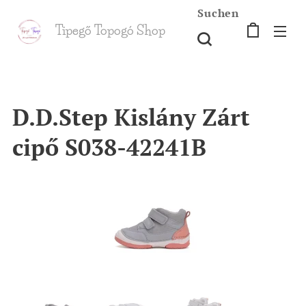
Suchen
Tipegő T
opogó Shop
shop
D.D.Step Kislány Zárt
cipő S038-42241B