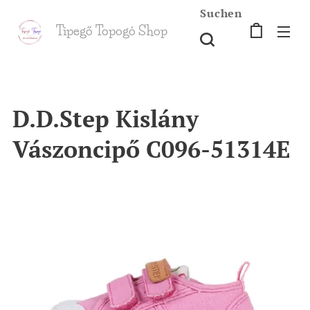
Suchen
Tipegő T
opogó Shop
shop
D.D.Step Kislány
Vászoncipő C096-51314E