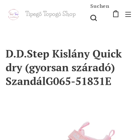
Suchen
Tipegő T
opogó Shop
shop
D.D.Step Kislány Quick
dry (gyorsan száradó)
SzandálG065-51831E